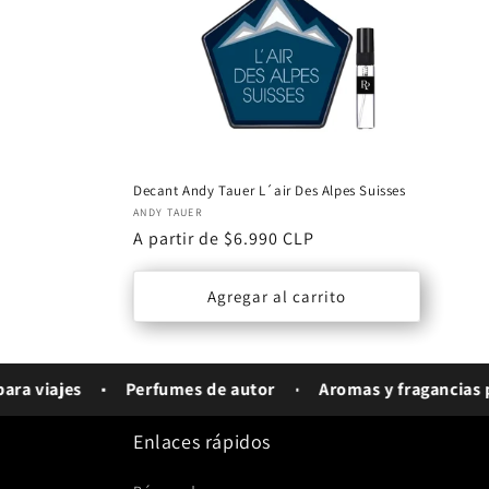
c
i
ó
n
Decant Andy Tauer L´air Des Alpes Suisses
Proveedor:
ANDY TAUER
:
Precio
A partir de $6.990 CLP
habitual
Agregar al carrito
 viajes
Perfumes de autor
Aromas y fragancias par
Enlaces rápidos