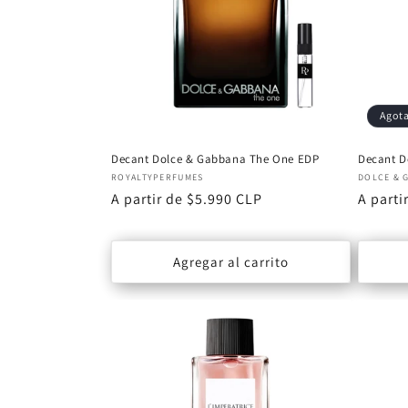
c
i
ó
Agot
n
Decant Dolce & Gabbana The One EDP
Decant D
Proveedor:
Proveed
ROYALTYPERFUMES
DOLCE & 
:
Precio
A partir de $5.990 CLP
Precio
A parti
habitual
habitu
Agregar al carrito