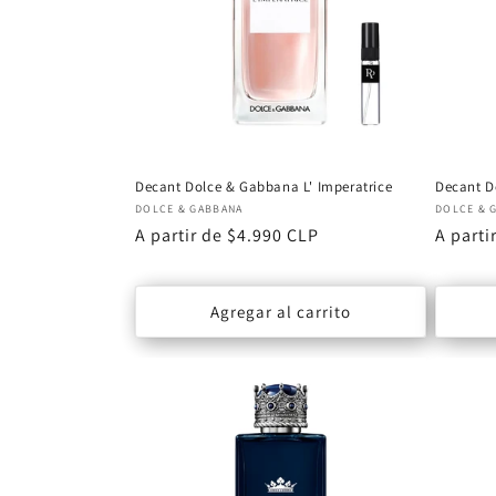
Decant Dolce & Gabbana L' Imperatrice
Decant D
Proveedor:
Proveed
DOLCE & GABBANA
DOLCE & 
Precio
A partir de $4.990 CLP
Precio
A parti
habitual
habitu
Agregar al carrito