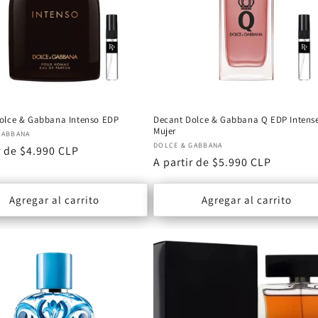
olce & Gabbana Intenso EDP
Decant Dolce & Gabbana Q EDP Intens
Mujer
or:
GABBANA
Proveedor:
DOLCE & GABBANA
r de $4.990 CLP
Precio
A partir de $5.990 CLP
al
habitual
Agregar al carrito
Agregar al carrito