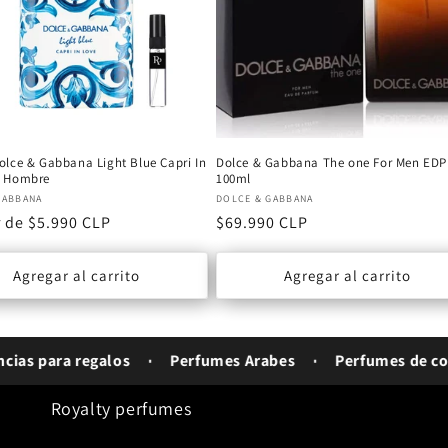
olce & Gabbana Light Blue Capri In
Dolce & Gabbana The one For Men EDP
P Hombre
100ml
or:
Proveedor:
GABBANA
DOLCE & GABBANA
r de $5.990 CLP
Precio
$69.990 CLP
al
habitual
Agregar al carrito
Agregar al carrito
para regalos
Perfumes Arabes
Perfumes de colecci
Royalty perfumes