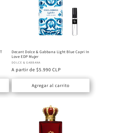
DT
Decant Dolce & Gabbana Light Blue Capri In
Love EDP Mujer
Proveedor:
DOLCE & GABBANA
Precio
A partir de $5.990 CLP
habitual
Agregar al carrito