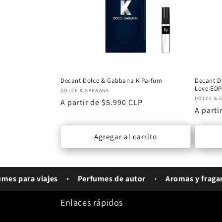
Decant Dolce & Gabbana K Parfum
Decant D
Love ED
Proveedor:
DOLCE & GABBANA
Proveed
DOLCE & 
Precio
A partir de $5.990 CLP
Precio
A parti
habitual
habitu
Agregar al carrito
para viajes
Perfumes de autor
Aromas y fragancias 
Enlaces rápidos