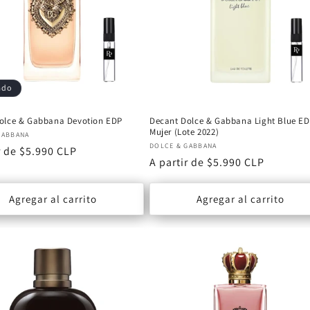
ado
olce & Gabbana Devotion EDP
Decant Dolce & Gabbana Light Blue E
Mujer (Lote 2022)
or:
GABBANA
Proveedor:
DOLCE & GABBANA
r de $5.990 CLP
Precio
A partir de $5.990 CLP
al
habitual
Agregar al carrito
Agregar al carrito