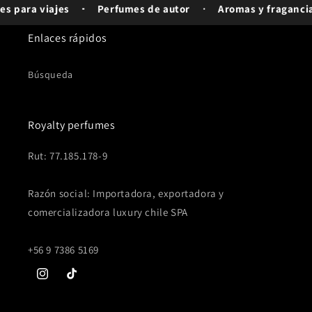
para viajes
Perfumes de autor
Aromas y fragancias 
Enlaces rápidos
Búsqueda
Royalty perfumes
Rut: 77.185.178-9
Razón social: Importadora, exportadora y
comercializadora luxury chile SPA
+56 9 7386 5169
Instagram
TikTok