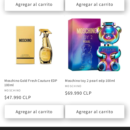
Agregar al carrito
Agregar al carrito
Moschino Gold Fresh Couture EDP
Moschino toy 2 pearl edp 100ml
100ml
Proveedor:
MOSCHINO
Proveedor:
MOSCHINO
Precio
$69.990 CLP
Precio
$47.990 CLP
habitual
habitual
Agregar al carrito
Agregar al carrito