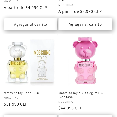
EDP
Proveedor:
MOSCHINO
Proveedor:
MOSCHINO
Precio
A partir de $4.990 CLP
Precio
A partir de $3.990 CLP
habitual
habitual
Agregar al carrito
Agregar al carrito
Moschino toy 2 edp 100ml
Moschino Toy 2 Bubblegum TESTER
(Con tapa)
Proveedor:
MOSCHINO
Proveedor:
MOSCHINO
Precio
$51.990 CLP
Precio
$44.990 CLP
habitual
habitual