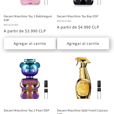
n
:
Decant Moschino Toy 2 Bubblegum
Decant Moschino Toy Boy EDP
EDP
Proveedor:
MOSCHINO
Proveedor:
MOSCHINO
Precio
A partir de $4.990 CLP
Precio
A partir de $3.990 CLP
habitual
habitual
Agregar al carrito
Agregar al carrito
Decant Moschino Toy 2 Pearl EDP
Decant Moschino Gold Fresh Couture